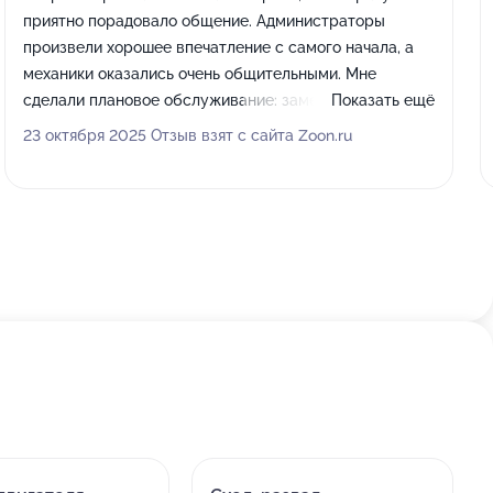
приятно порадовало общение. Администраторы
произвели хорошее впечатление с самого начала, а
механики оказались очень общительными. Мне
сделали плановое обслуживание: заменили масло в
Показать ещё
двигателе, поменяли фильтры, включая топливный, а
23 октября 2025 Отзыв взят с сайта Zoon.ru
также помогли с тормозами, их протащили. Все
задачи справились примерно за 2 часа, я обслуживал
свой Hyundai Solaris.