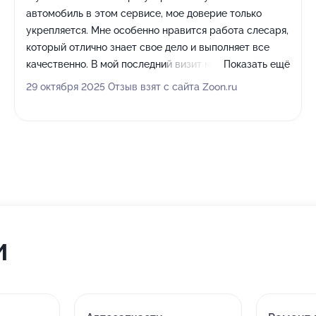
автомобиль в этом сервисе, мое доверие только
укрепляется. Мне особенно нравится работа слесаря,
который отлично знает свое дело и выполняет все
качественно. В мой последний визит мне оперативно,
Показать ещё
всего за 40 минут, поставили на место бампер.
29 октября 2025 Отзыв взят с сайта Zoon.ru
Персонал всегда идет навстречу, меня здесь давно
знают, поэтому с консультациями и объяснениями
никогда не возникает проблем. По окончании работ
мне всегда предоставляют полный пакет документов:
чек, заказ-наряд, все что требуется для отчета в моей
компании.
и