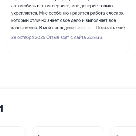
автомобиль в этом сервисе, мое доверие только
укрепляется. Мне особенно нравится работа слесаря,
который отлично знает свое дело и выполняет все
качественно. В мой последний визит мне оперативно,
Показать ещё
всего за 40 минут, поставили на место бампер.
29 октября 2025 Отзыв взят с сайта Zoon.ru
Персонал всегда идет навстречу, меня здесь давно
знают, поэтому с консультациями и объяснениями
никогда не возникает проблем. По окончании работ
мне всегда предоставляют полный пакет документов:
чек, заказ-наряд, все что требуется для отчета в моей
компании.
и