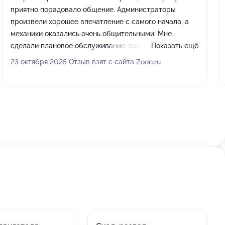
приятно порадовало общение. Администраторы
произвели хорошее впечатление с самого начала, а
механики оказались очень общительными. Мне
сделали плановое обслуживание: заменили масло в
Показать ещё
двигателе, поменяли фильтры, включая топливный, а
23 октября 2025 Отзыв взят с сайта Zoon.ru
также помогли с тормозами, их протащили. Все
задачи справились примерно за 2 часа, я обслуживал
свой Hyundai Solaris.