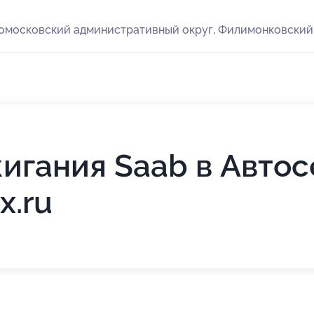
вомосковский административный округ, Филимонковский 
игания Saab в Автос
x.ru